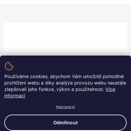
Z
á
p
a
t
í
Marcel Hedbávný ml.
Používáme cookies, abychom Vám umožnili pohodlné
prohlížení webu a díky analýze provozu webu neustále
info
@
pnobaly.cz
zlepšovali jeho funkce, výkon a použitelnost.
Více
+420 739 566 141
informací
Nastavení
Odmítnout
Copyright 2026
PNobaly
. Všechna práva vyhrazena.
Upravit
nastavení cookies