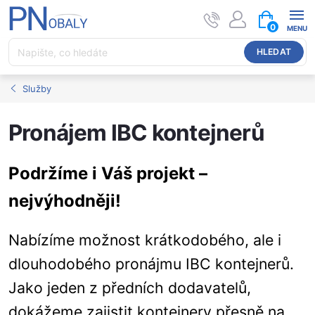
Přejít
NÁKUPNÍ
na
KOŠÍK
0
obsah
HLEDAT
Služby
Pronájem IBC kontejnerů
Podržíme i Váš projekt –
nejvýhodněji!
Nabízíme možnost krátkodobého, ale i
dlouhodobého pronájmu IBC kontejnerů.
Jako jeden z předních dodavatelů,
dokážeme zajistit kontejnery přesně na