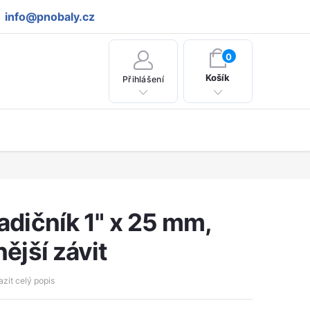
info@pnobaly.cz
NÁKUPNÍ
0
KOŠÍK
Košík
Přihlášení
adičník 1" x 25 mm,
nější závit
zit celý popis