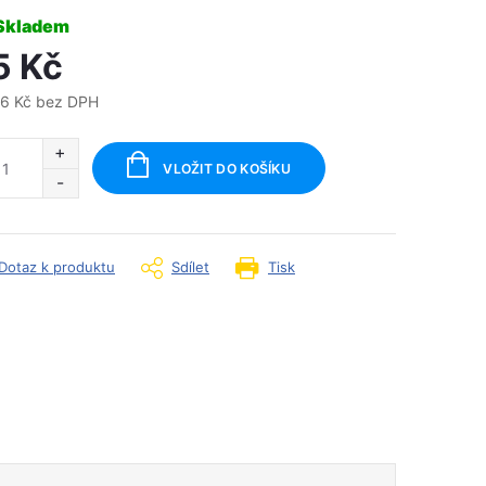
Skladem
5 Kč
66 Kč bez DPH
ná
:
VLOŽIT DO KOŠÍKU
Dotaz k produktu
Sdílet
Tisk