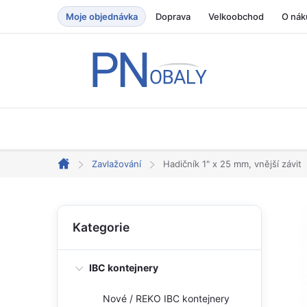
Přejít
Moje objednávka
Doprava
Velkoobchod
O nák
na
obsah
Zavlažování
Hadičník 1" x 25 mm, vnější závit
Domů
P
Přeskočit
Kategorie
kategorie
o
s
IBC kontejnery
t
r
Nové / REKO IBC kontejnery