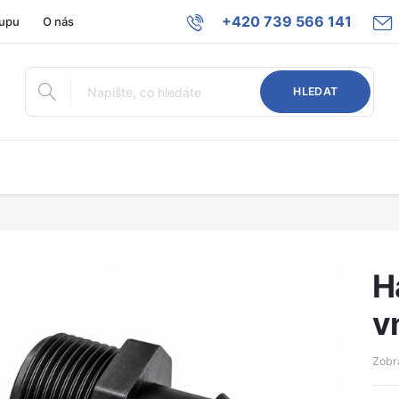
+420 739 566 141
upu
O nás
HLEDAT
H
v
Zobra