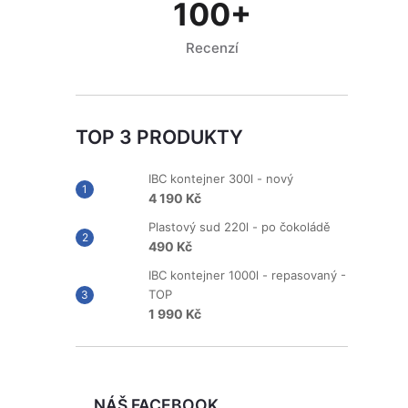
100+
Recenzí
TOP 3 PRODUKTY
IBC kontejner 300l - nový
4 190 Kč
Plastový sud 220l - po čokoládě
490 Kč
IBC kontejner 1000l - repasovaný -
TOP
1 990 Kč
NÁŠ FACEBOOK