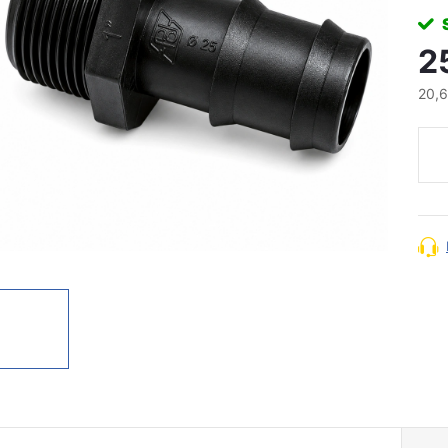
2
20,
Měr
cena