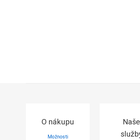
Z
á
p
a
O nákupu
Naše
t
í
služb
Možnosti